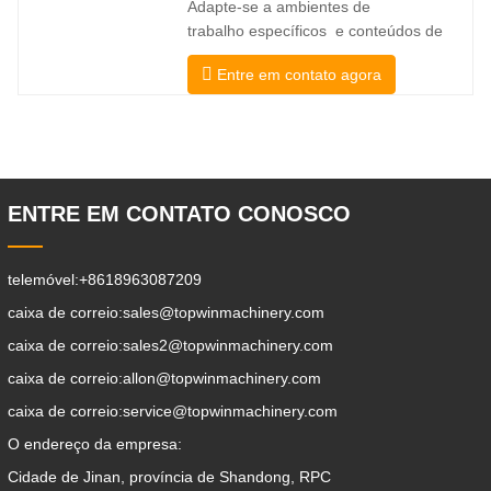
Adapte-se a ambientes de
direção HX de 360° permitem mudanças
trabalho específicos e conteúdos de
de direção
trabalho desta forma, a limpeza da
Entre em contato agora
avenida pode ser realizada
respectivamente. Um trailer auxiliar
pode carregar todos os anexos para o
local de trabalho, fazer alguma
coisa que escolher para fazer.Pode ser
usado para limpeza de web
ENTRE EM CONTATO CONOSCO
telemóvel:
+8618963087209
caixa de correio:
sales@topwinmachinery.com
caixa de correio:
sales2@topwinmachinery.com
caixa de correio:
allon@topwinmachinery.com
caixa de correio:
service@topwinmachinery.com
O endereço da empresa:
Cidade de Jinan, província de Shandong, RPC