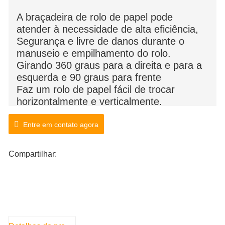
A braçadeira de rolo de papel pode
atender à necessidade de alta eficiência,
Segurança e livre de danos durante o
manuseio e empilhamento do rolo.
Girando 360 graus para a direita e para a
esquerda e 90 graus para frente
Faz um rolo de papel fácil de trocar
horizontalmente e verticalmente.
A braçadeira amplamente utilizada na
fabricação de papel, embalagens
Entre em contato agora
cartonadas, impressão e estiva sem
qualquer palete envolvida.
Compartilhar: