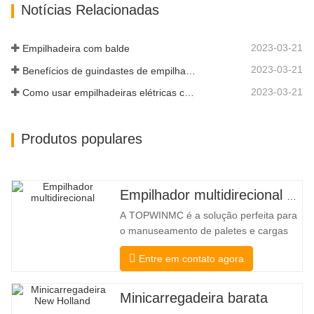
Notícias Relacionadas
um novo nível. O novo modelo de alto
fluxo aumentou o fluxo hidráulico para
a…
2023-03-21
Empilhadeira com balde
2023-03-21
Benefícios de guindastes de empilhadeira
2023-03-21
Como usar empilhadeiras elétricas corretamente
Produtos populares
Empilhador multidirecional de corpo largo de 3,5 a 5 toneladas
A TOPWINMC é a solução perfeita para
o manuseamento de paletes e cargas
longas. Um verdadeiro empilhador dois
Entre em contato agora
em um, que combina os benefícios de
um empilhador e de um empilhador
lateral. O acionamento elétrico
Minicarregadeira barata
silencioso e ecológico e a inovadora