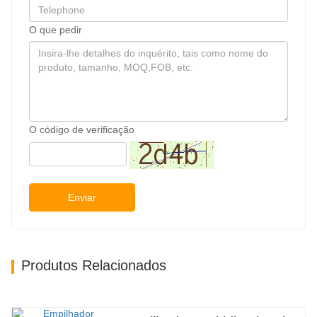
O que pedir
O código de verificação
do braço (mm)
Espessura do Braço (mm)
Peso (kg)
Enviar
70
420
70
465
Produtos Relacionados