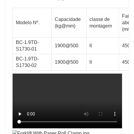
Faixa
Capacidade
classe de
Modelo Nº.
abert
(kg@mm)
montagem
(mm)
BC-1.9TD-
1900@500
II
450-
S1730-01
BC-1.9TD-
1900@500
II
450-
S1730-02