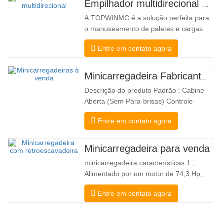
Empilhador multidirecional de corpo largo de 3,5 a 5 toneladas
A TOPWINMC é a solução perfeita para
o manuseamento de paletes e cargas
longas. Um verdadeiro empilhador dois
Entre em contato agora
em um, que combina os benefícios de
um empilhador e de um empilhador
lateral. O acionamento elétrico
Minicarregadeira Fabricante China
silencioso e ecológico e a inovadora
Descrição do produto Padrão : Cabine
direção HX de 360° permitem mudanças
Aberta (Sem Pára-brisas) Controle
de direção…
Mecânico Engate rápido e acoplador
Entre em contato agora
tipo Bobcat Bomba Hidráulica Danfoss
Americana American Eaton Motor
Válvula multifuncional Itália Sistema de
Minicarregadeira para venda
autonivelamento Freio Hidráulico Balde
minicarregadeira características 1 、
Padrão Minicarregadeira é um tipo de…
Alimentado por um motor de 74,3 Hp,
com excepcional força de ruptura da
Entre em contato agora
caçamba de 3350 kg e excelente
capacidade de elevação de 3350 kg,
alto desempenho e produtividade para