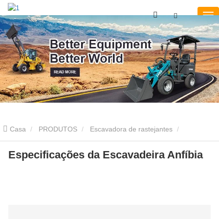
Casa
PRODUTOS
Escavadora de rastejantes
escavadeira anfíbia
Especificações da Escavadeira Anfíbia
Especificações da Escavadeira Anfíbia