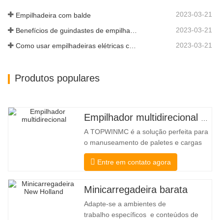
a…
2023-03-21
Empilhadeira com balde
2023-03-21
Benefícios de guindastes de empilhadeira
2023-03-21
Como usar empilhadeiras elétricas corretamente
Produtos populares
Empilhador multidirecional de corpo largo de 3,5 a 5 toneladas
A TOPWINMC é a solução perfeita para
o manuseamento de paletes e cargas
longas. Um verdadeiro empilhador dois
Entre em contato agora
em um, que combina os benefícios de
um empilhador e de um empilhador
lateral. O acionamento elétrico
Minicarregadeira barata
silencioso e ecológico e a inovadora
Adapte-se a ambientes de
direção HX de 360° permitem mudanças
trabalho específicos e conteúdos de
de direção