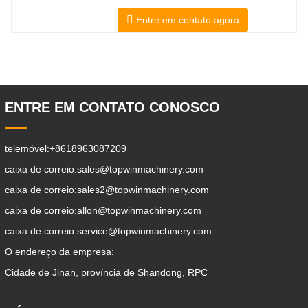
trabalho desta forma, a limpeza da
Entre em contato agora
avenida pode ser realizada
respectivamente. Um trailer auxiliar
pode carregar todos os anexos para o
local de trabalho, fazer alguma
coisa que escolher para fazer.Pode ser
usado para limpeza de web
ENTRE EM CONTATO CONOSCO
telemóvel:
+8618963087209
caixa de correio:
sales@topwinmachinery.com
caixa de correio:
sales2@topwinmachinery.com
caixa de correio:
allon@topwinmachinery.com
caixa de correio:
service@topwinmachinery.com
O endereço da empresa:
Cidade de Jinan, província de Shandong, RPC