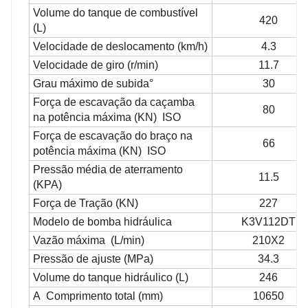
Volume do tanque de combustível
420
(L)
Velocidade de deslocamento (km/h)
4.3
Velocidade de giro (r/min)
11.7
Grau máximo de subida°
30
Força de escavação da caçamba
80
na potência máxima (KN) ISO
Força de escavação do braço na
66
potência máxima (KN) ISO
Pressão média de aterramento
11.5
(KPA)
Força de Tração (KN)
227
Modelo de bomba hidráulica
K3V112DT
Vazão máxima
(L/min)
210X2
Pressão de ajuste (MPa)
34.3
Volume do tanque hidráulico (L)
246
A Comprimento total (mm)
10650