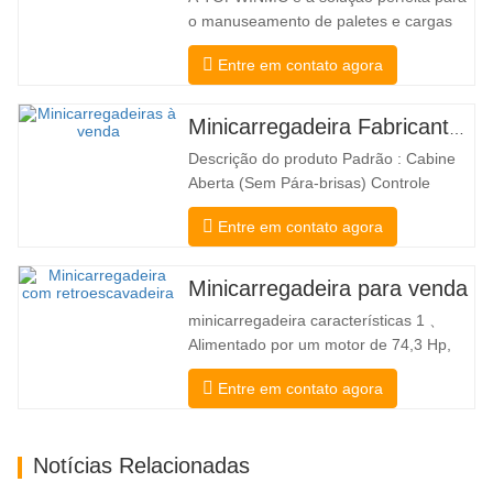
o manuseamento de paletes e cargas
longas. Um verdadeiro empilhador dois
Entre em contato agora
em um, que combina os benefícios de
um empilhador e de um empilhador
lateral. O acionamento elétrico
Minicarregadeira Fabricante China
silencioso e ecológico e a inovadora
Descrição do produto Padrão : Cabine
direção HX de 360° permitem mudanças
Aberta (Sem Pára-brisas) Controle
de direção…
Mecânico Engate rápido e acoplador
Entre em contato agora
tipo Bobcat Bomba Hidráulica Danfoss
Americana American Eaton Motor
Válvula multifuncional Itália Sistema de
Minicarregadeira para venda
autonivelamento Freio Hidráulico Balde
minicarregadeira características 1 、
Padrão Minicarregadeira é um tipo de…
Alimentado por um motor de 74,3 Hp,
com excepcional força de ruptura da
Entre em contato agora
caçamba de 3350 kg e excelente
capacidade de elevação de 3350 kg,
alto desempenho e produtividade para
Notícias Relacionadas
um novo nível. O novo modelo de alto
fluxo aumentou o fluxo hidráulico para